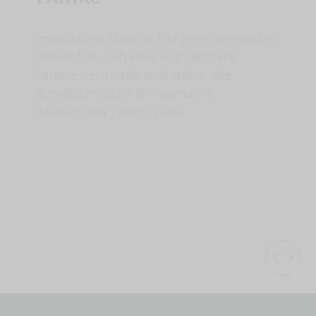
Immobilien Marcus hat mein wertvolles
Reihenhaus an eine wunderbare
Familie vermittelt und dabei alle
Beteiligten glücklich gemacht.
Mariagrazia Liotto, Lana