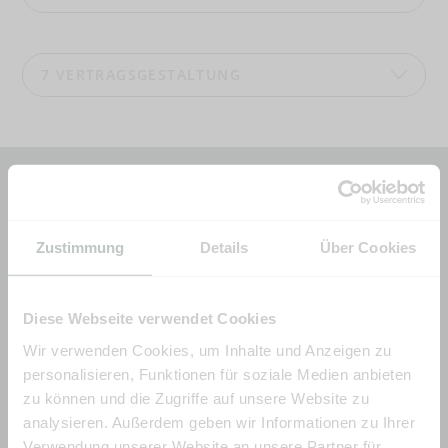
7
VERTRAGSGESTALTUNG
Zustimmung
Details
Über Cookies
Möchten Sie Ihre
Immobilie verkaufen? Jetzt
Diese Webseite verwendet Cookies
Wir verwenden Cookies, um Inhalte und Anzeigen zu
einen Termin vereinbaren.
personalisieren, Funktionen für soziale Medien anbieten
zu können und die Zugriffe auf unsere Website zu
analysieren. Außerdem geben wir Informationen zu Ihrer
Immobilienangebote
JETZT ANFRAGEN
Verwendung unserer Website an unsere Partner für